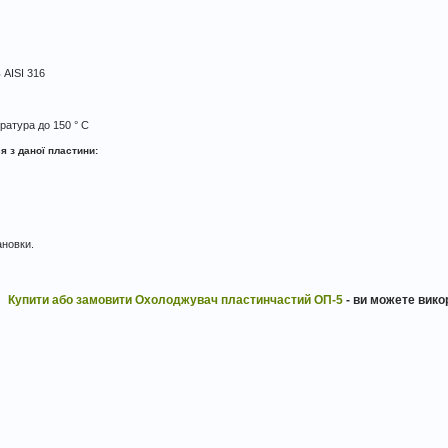
 AISI 316
атура до 150 ° С
я з даної пластини:
ановки.
Купити або замовити Охолоджувач пластинчастий ОП-5
- ви можете вик