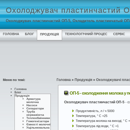
Охолоджувач пластинчастий 
Охолоджувач пластинчастий ОП-5, Охладитель пластинчатый ОП-5,
ГОЛОВНА
БЛОГ
ТЕХНОЛОГІЧНИЙ ПРОЦЕС
СЕРВІС
ПРОДУКЦІЯ
Меню по темі:
Головна
»
Продукція
»
Охолоджувачі плас
Головна
ОП-5 - охолодження молока у п
Блог
Продукція
Арматура
Охолоджувач пластинчастий ОП-5
- о
молочна
Насоси
Сепаратори
Продуктивність, л / ч 5000
Труба
нержавіюча
Температура, ° С +25
Теплообмінники
Температура молока на виході, ° С 
Гомогенізатори
Ємності молочні
Температура лід-води, ° С +1
Ущільнювальна