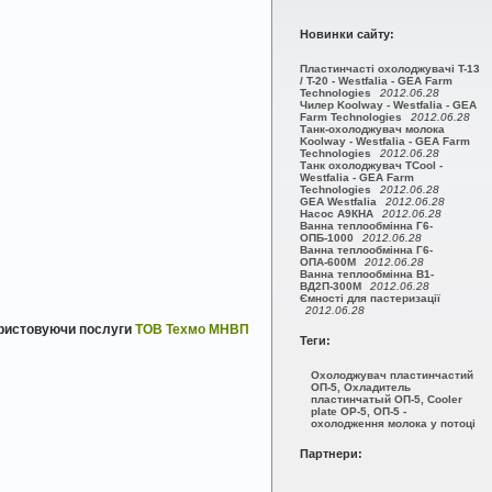
Новинки сайту:
Пластинчасті охолоджувачі T-13
/ T-20 - Westfalia - GEA Farm
Technologies
2012.06.28
Чилер Koolway - Westfalia - GEA
Farm Technologies
2012.06.28
Танк-охолоджувач молока
Koolway - Westfalia - GEA Farm
Technologies
2012.06.28
Танк охолоджувач TCool -
Westfalia - GEA Farm
Technologies
2012.06.28
GEA Westfalia
2012.06.28
Насос А9КНА
2012.06.28
Ванна теплообмінна Г6-
ОПБ-1000
2012.06.28
Ванна теплообмінна Г6-
ОПА-600М
2012.06.28
Ванна теплообмінна В1-
ВД2П-300М
2012.06.28
Ємності для пастеризації
2012.06.28
ористовуючи послуги
ТОВ Техмо МНВП
Теги:
Охолоджувач пластинчастий
ОП-5, Охладитель
пластинчатый ОП-5, Cooler
plate OP-5, ОП-5 -
охолодження молока у потоці
Партнери: