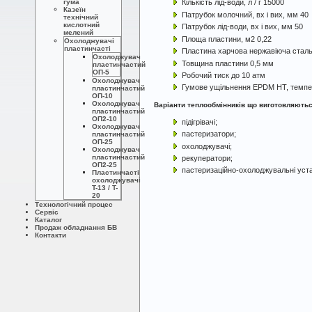
гума
Кількість лід-води, л / г 15000
Казеїн
Патрубок молочний, вх і вих, мм 40
технічний
кислотний
Патрубок лід-води, вх і вих, мм 50
мелений
Площа пластини, м2 0,22
Охолоджувачі
пластинчасті
Пластина харчова нержавіюча сталь
Охолоджувач
Товщина пластини 0,5 мм
пластинчастий
ОП-5
Робочий тиск до 10 атм
Охолоджувач
Гумове ущільнення EPDM HT, темпер
пластинчастий
ОП-10
Охолоджувач
Варіанти теплообмінників що виготовляютьс
пластинчастий
ОП2-10
підігрівачі;
Охолоджувач
пастеризатори;
пластинчастий
ОП-25
охолоджувачі;
Охолоджувач
пластинчастий
рекуператори;
ОП2-25
пастеризаційно-охолоджувальні уст
Пластинчасті
охолоджувачі
T-13 / T-
20
Технологічний процес
Сервіс
Каталог
Продаж обладнання БВ
Контакти