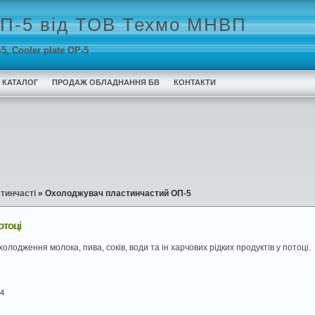
ОП-5 від ТОВ Техмо МНВП
 Cooler plate OP-5
КАТАЛОГ
ПРОДАЖ ОБЛАДНАННЯ БВ
КОНТАКТИ
тинчасті
»
Охолоджувач пластинчастий ОП-5
отоці
холодження молока, пива, соків, води та ін харчових рідких продуктів у потоці.
+4