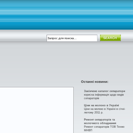
Останні новини:
Закінчено каталог сепаратори
корисна інформація щодо видів
сепараторів
Ціни на молоко в Україні
Ціни на молоко в Україні в січні-
лютому 2011 р.
Ремонт сепараторів та
молочного обладнання
Ремонт сепараторів ТОВ Техмо
МНВП