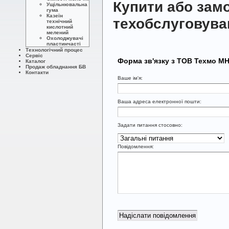
Купити або зам
Ущільнювальна
гума
Казеїн
техобслуговува
технічний
кислотний
мелений
Охолоджувачі
пластинчасті
Технологічний процес
Сервіс
Форма зв'язку з ТОВ Техмо М
Каталог
Продаж обладнання БВ
Контакти
Ваше ім'я:
Ваша адреса електронної пошти:
Задати питання стосовно:
Повідомлення: