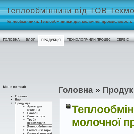
Теплообмінники від ТОВ Тех
Теплообмінники, Теплообмінники для молочної промисловості, 
ГОЛОВНА
БЛОГ
ТЕХНОЛОГІЧНИЙ ПРОЦЕС
СЕРВІС
ПРОДУКЦІЯ
Меню по темі:
Головна
»
Продук
Головна
Блог
Продукція
Теплообмін
Арматура
молочна
Насоси
Сепаратори
молочної п
Труба
нержавіюча
Теплообмінники
Гомогенізатори
Ємності молочні