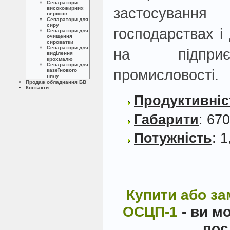
Сепаратори
застосуванн
високожирних
вершків
Сепаратори для
сиру
господарствах і
Сепаратори для
очищення
сироватки
Сепаратори для
на підприє
виділення
крохмалю
Сепаратори для
промисловості.
казеїнового
пилу
Продаж обладнання БВ
Контакти
Продуктивніс
Габарити
: 67
Потужність
: 1
Купити або з
ОСЦП-1
- ви м
пос