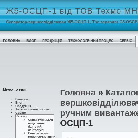
Ж5-ОСЦП-1 від ТОВ Техмо М
Сепаратор-вершковідділювач Ж5-ОСЦП-1, The separator G5-OSCP
ГОЛОВНА
БЛОГ
ПРОДУКЦІЯ
ТЕХНОЛОГІЧНИЙ ПРОЦЕС
СЕРВІС
Меню по темі:
Головна
»
Катало
Головна
вершковідділюва
Блог
Продукція
Технологічний процес
ручним вивантаж
Сервіс
Каталог
Сепаратори для
ОСЦП-1
видалення
бактерій,
бактофуги
Сепаратори -
молокоочистники