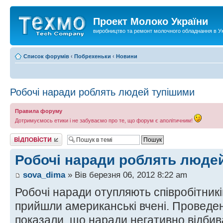
Проект Молоко України
виробництво та ремонт молочного обладнання в Ук
Список форумів
‹
Побрехеньки
‹
Новини
Робочі наради роблять людей тупішими
Правила форуму
Дотримуємось етики і не забуваємо про те, що форум є аполітичним!
Відповісти
Робочі наради роблять люде
sova_dima
» Вів березня 06, 2012 8:22 am
Робочі наради отупляють співробітникі
прийшли американські вчені. Проведе
показали, що наради негативно відбив