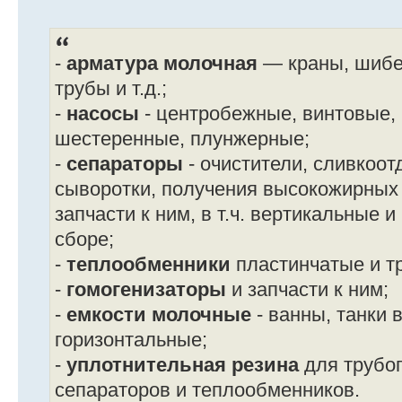
-
арматура молочная
— краны, шибер
трубы и т.д.;
-
насосы
- центробежные, винтовые,
шестеренные, плунжерные;
-
сепараторы
- очистители, сливкоот
сыворотки, получения высокожирных с
запчасти к ним, в т.ч. вертикальные 
сборе;
-
теплообменники
пластинчатые и т
-
гомогенизаторы
и запчасти к ним;
-
емкости молочные
- ванны, танки 
горизонтальные;
-
уплотнительная резина
для трубоп
сепараторов и теплообменников.