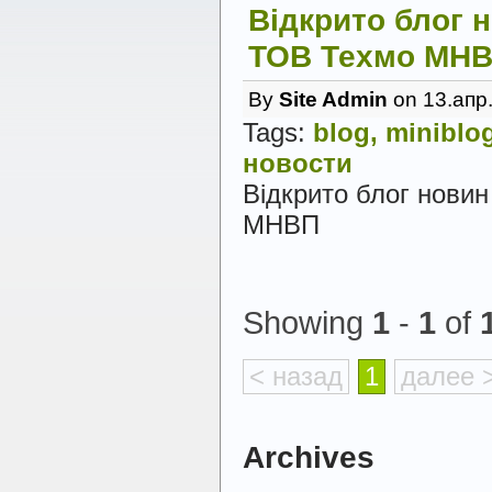
Відкрито блог 
ТОВ Техмо МН
By
Site Admin
on 13.апр
Tags:
blog,
miniblo
новости
Відкрито блог нови
МНВП
Showing
1
-
1
of
< назад
1
далее 
Archives