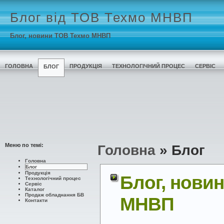
Блог від ТОВ Техмо МНВП
Блог, новини ТОВ Техмо МНВП
ГОЛОВНА
ПРОДУКЦІЯ
ТЕХНОЛОГІЧНИЙ ПРОЦЕС
СЕРВІС
БЛОГ
Меню по темі:
Головна
»
Блог
Головна
Блог
Продукція
Блог, нови
Технологічний процес
Сервіс
Каталог
Продаж обладнання БВ
МНВП
Контакти