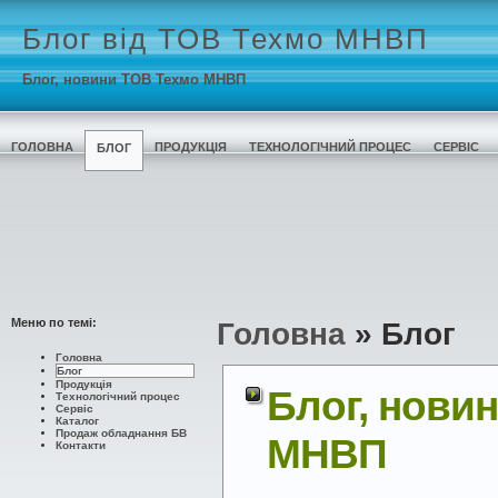
Блог від ТОВ Техмо МНВП
Блог, новини ТОВ Техмо МНВП
ГОЛОВНА
ПРОДУКЦІЯ
ТЕХНОЛОГІЧНИЙ ПРОЦЕС
СЕРВІС
БЛОГ
Меню по темі:
Головна
»
Блог
Головна
Блог
Продукція
Блог, нови
Технологічний процес
Сервіс
Каталог
Продаж обладнання БВ
МНВП
Контакти