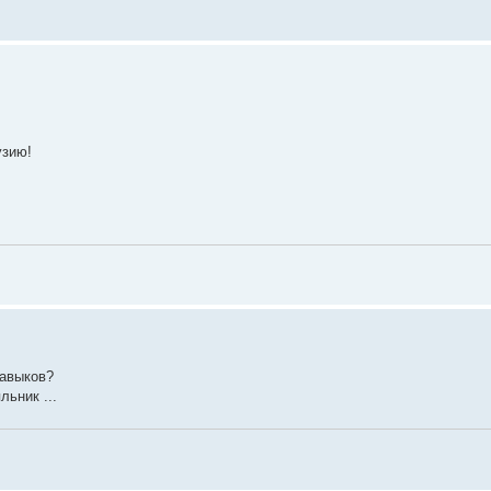
узию!
навыков?
льник ...