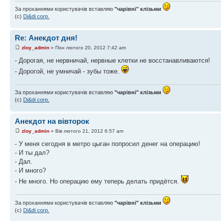
За проханнями користувачів вставляю
"чарівні" клізьми
(с)
Di&di corp.
Re: Анекдот дня!
zloy_admin
» Пон лютого 20, 2012 7:42 am
- Дорогая, не нервничай, нервные клетки не восстанавливаются!
- Дорогой, не умничай - зубы тоже.
За проханнями користувачів вставляю
"чарівні" клізьми
(с)
Di&di corp.
Анекдот на вівторок
zloy_admin
» Вів лютого 21, 2012 6:57 am
- У меня сегодня в метро цыган попросил денег на операцию!
- И ты дал?
- Дал.
- И много?
- Не много. Но операцию ему теперь делать придётся.
За проханнями користувачів вставляю
"чарівні" клізьми
(с)
Di&di corp.