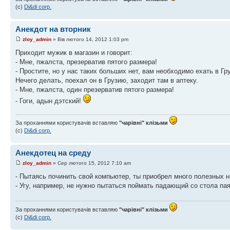
(с)
Di&di corp.
Анекдот на вторник
zloy_admin
» Вів лютого 14, 2012 1:03 pm
Приходит мужик в магазин и говорит:
- Мне, пжалста, презерватив пятого размера!
- Простите, но у нас таких больших нет, вам необходимо ехать в Гр
Нечего делать, поехал он в Грузию, заходит там в аптеку.
- Мне, пжалста, один презерватив пятого размера!
- Гоги, адын дэтский!
За проханнями користувачів вставляю
"чарівні" клізьми
(с)
Di&di corp.
Анекдотец на среду
zloy_admin
» Сер лютого 15, 2012 7:10 am
- Пытаясь починить свой компьютер, ты приобрел много полезных 
- Угу, например, не нужно пытаться поймать падающий со стола пая
За проханнями користувачів вставляю
"чарівні" клізьми
(с)
Di&di corp.