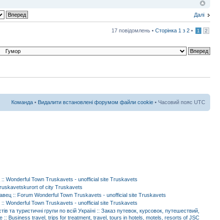
Далі
17 повідомлень •
Сторінка
1
з
2
•
1
2
Команда
•
Видалити встановлені форумом файли cookie
• Часовий пояс UTC