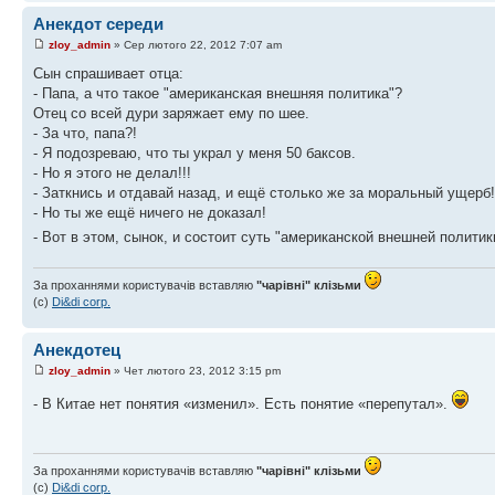
Анекдот середи
zloy_admin
» Сер лютого 22, 2012 7:07 am
Сын спрашивает отца:
- Папа, а что такое "американская внешняя политика"?
Отец со всей дури заряжает ему по шее.
- За что, папа?!
- Я подозреваю, что ты украл у меня 50 баксов.
- Но я этого не делал!!!
- Заткнись и отдавай назад, и ещё столько же за моральный ущерб!
- Но ты же ещё ничего не доказал!
- Вот в этом, сынок, и состоит суть "американской внешней политик
За проханнями користувачів вставляю
"чарівні" клізьми
(с)
Di&di corp.
Анекдотец
zloy_admin
» Чет лютого 23, 2012 3:15 pm
- В Китaе нет понятия «изменил». Есть понятие «перепутaл».
За проханнями користувачів вставляю
"чарівні" клізьми
(с)
Di&di corp.