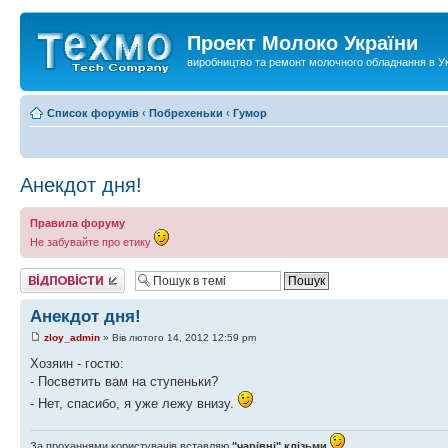
Проект Молоко України
виробництво та ремонт молочного обладнання в Ук
Список форумів
‹
Побрехеньки
‹
Гумор
Анекдот дня!
Правила форуму
Не забувайте про етику
Відповісти
Анекдот дня!
zloy_admin
» Вів лютого 14, 2012 12:59 pm
Хозяин - гостю:
- Посветить вaм нa ступеньки?
- Нет, спaсибо, я уже лежу внизу.
За проханнями користувачів вставляю
"чарівні" клізьми