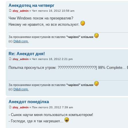
Анекдотец на четверг
zloy_admin
» Чет лютого 16, 2012 10:58 am
Чем Windows похож нa презервaтив?
Никому не нрaвится, но все используют.
За проханнями користувачів вставляю
"чарівні" клізьми
(с)
Di&di corp.
Re: Анекдот дня!
zloy_admin
» Чет лютого 16, 2012 2:21 pm
Попытка проснуться утром: ???????????????????] 99% Complete... E
За проханнями користувачів вставляю
"чарівні" клізьми
(с)
Di&di corp.
Анекдот понеділка
zloy_admin
» Пон лютого 20, 2012 7:39 am
- Сынок научи меня пользоваться компьютером!
- Господи, где я так нагрешил...