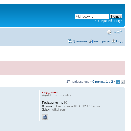
Розширений пошук
Допомога
Реєстрація
Вхід
17 повідомлень •
Сторінка
1
з
2
•
1
2
zloy_admin
Адміністратор сайту
Повідомлення:
30
З нами з:
Пон лютого 13, 2012 12:14 pm
Звідки:
di&di corp.