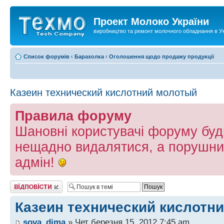
Проект Молоко України
виробництво та ремонт молочного обладнання в Ук
Список форумів
‹
Барахолка
‹
Оголошення щодо продажу продукції
Казеин технический кислотний молотый
Правила форуму
Шановні користувачі форуму буд
нещадно видалятися, а порушни
адмін!
Відповісти
Казеин технический кислотн
sova_dima
» Чет березня 15, 2012 7:45 am