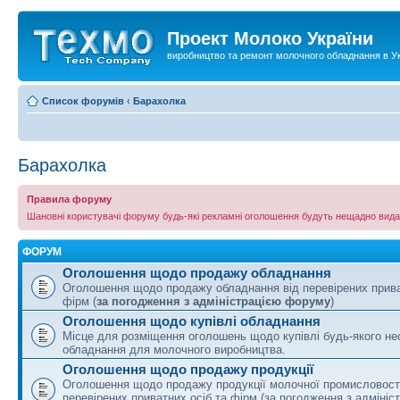
Проект Молоко України
виробництво та ремонт молочного обладнання в Ук
Список форумів
‹
Барахолка
Барахолка
Правила форуму
Шановні користувачі форуму будь-які рекламні оголошення будуть нещадно вида
ФОРУМ
Оголошення щодо продажу обладнання
Оголошення щодо продажу обладнання від перевірених прива
фірм (
за погодження з адміністрацією форуму
)
Оголошення щодо купівлі обладнання
Місце для розміщення оголошень щодо купівлі будь-якого не
обладнання для молочного виробництва.
Оголошення щодо продажу продукції
Оголошення щодо продажу продукції молочної промисловості
перевірених приватних осіб та фірм (за погодження з адмініс