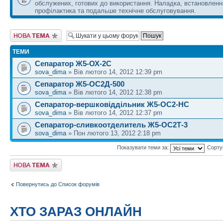
обслужених, готових до використання. Наладка, встановленн
профілактика та подальше технічне обслуговування.
Створити нову тему
ТЕМИ
Сепаратор Ж5-ОХ-2С
sova_dima
» Вів лютого 14, 2012 12:39 pm
Сепаратор Ж5-ОС2Д-500
sova_dima
» Вів лютого 14, 2012 12:38 pm
Сепаратор-вершковіддільник Ж5-ОС2-НС
sova_dima
» Вів лютого 14, 2012 12:37 pm
Сепаратор-сливкоотделитель Ж5-ОС2Т-3
sova_dima
» Пон лютого 13, 2012 2:18 pm
Показувати теми за:
Сорту
Створити нову тему
Повернутись до Список форумів
ХТО ЗАРАЗ ОНЛАЙН