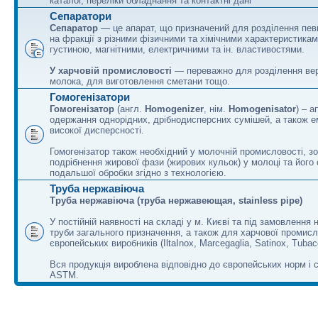
каталог, переліки обладнання та контактні дані
Сепаратори
Сепаратор
— це апарат, що призначений для розділення пев
на фракції з різними фізичними та хімічними характеристика
густиною, магнітними, електричними та ін. властивостями.
У харчовій промисловості
— переважно для розділення вер
молока, для виготовлення сметани тощо.
Гомогенізатори
Гомогенізатор
(англ.
Homogenizer
, нім.
Homogenisator
) – 
одержання однорідних, дрібнодисперсних сумішей, а також е
високої дисперсності.
Гомогенізатор також необхідний у молочній промисловості, з
подрібнення жирової фази (жирових кульок) у молоці та його
подальшої обробки згідно з технологією.
Труба нержавіюча
Труба нержавіюча (труба нержавеющая, stainless pipe)
У постійній наявності на складі у м. Києві та під замовлення 
труби загального призначення, а також для харчової промисло
європейських виробників (IltaInox, Marcegaglia, Satinox, Tubac
Вся продукція вироблена відповідно до європейських норм і 
ASTM.