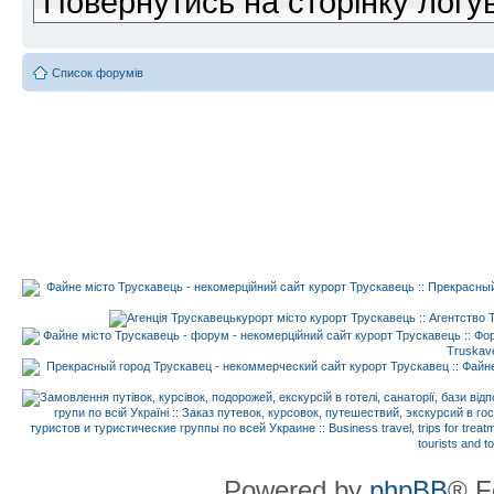
Повернутись на сторінку логу
Список форумів
Powered by
phpBB
® F