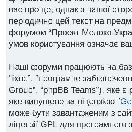
вас про це, однак з вашої сто
періодично цей текст на предм
форумом “Проект Молоко Украї
умов користування означає ваш
Наші форуми працюють на базі 
“їхнє”, “програмне забезпечен
Group”, “phpBB Teams”), яке є
яке випущене за ліцензією “
Ge
може бути завантаженим з са
ліцензії GPL для програмного 