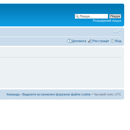
Розширений пошук
Допомога
Реєстрація
Вхід
Команда
•
Видалити встановлені форумом файли cookie
• Часовий пояс UTC