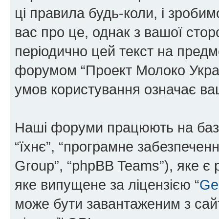
ці правила будь-коли, і зроби
вас про це, однак з вашої сто
періодично цей текст на предм
форумом “Проект Молоко Украї
умов користування означає ваш
Наші форуми працюють на базі 
“їхнє”, “програмне забезпечен
Group”, “phpBB Teams”), яке є
яке випущене за ліцензією “
Ge
може бути завантаженим з са