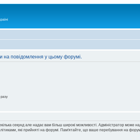
раїні
ти на повідомлення у цьому форумі.
 разу
екілька секунд але надає вам більш широкі можливості. Адміністратор може н
олітиками, які прийняті на форумі. Пам'ятайте, що ваше перебування на форум