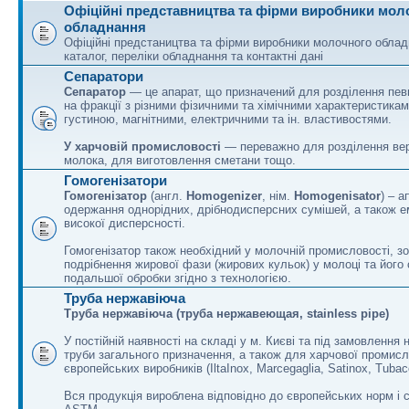
Офіційні представництва та фірми виробники мол
обладнання
Офіційні предстаництва та фірми виробники молочного облад
каталог, переліки обладнання та контактні дані
Сепаратори
Сепаратор
— це апарат, що призначений для розділення пев
на фракції з різними фізичними та хімічними характеристика
густиною, магнітними, електричними та ін. властивостями.
У харчовій промисловості
— переважно для розділення вер
молока, для виготовлення сметани тощо.
Гомогенізатори
Гомогенізатор
(англ.
Homogenizer
, нім.
Homogenisator
) – 
одержання однорідних, дрібнодисперсних сумішей, а також е
високої дисперсності.
Гомогенізатор також необхідний у молочній промисловості, з
подрібнення жирової фази (жирових кульок) у молоці та його
подальшої обробки згідно з технологією.
Труба нержавіюча
Труба нержавіюча (труба нержавеющая, stainless pipe)
У постійній наявності на складі у м. Києві та під замовлення 
труби загального призначення, а також для харчової промисло
європейських виробників (IltaInox, Marcegaglia, Satinox, Tubac
Вся продукція вироблена відповідно до європейських норм і 