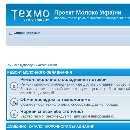
Проект Молоко України
виробництво та ремонт молочного обладнання в Ук
Список форумів
Теми без відповідей
•
Активні теми
РЕМОНТ МОЛОЧНОГО ОБЛАДНАННЯ
Ремонт молочного обладнання потреби
Ремонт молочного обладнання - це досить складний процес,
його доручити професійним фахівцям, що мають багаторічни
роботи в цій галузі!
Обмін досвідом та технологіями
Обмінюємося технологіями, способами, даємо поради.
Чорний список або стоп-лист
Застерігаємо, рекомендуємо, ділимося інформацією.
ДОВІДНИК - КАТАЛОГ МОЛОЧНОГО ОБЛАДНАННЯ