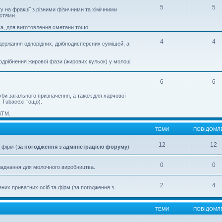
5
5
 на фракції з різними фізичними та хімічними
остями.
а, для виготовлення сметани тощо.
4
4
одержання однорідних, дрібнодисперсних сумішей, а
одрібнення жирової фази (жирових кульок) у молоці
6
6
труби загального призначення, а також для харчової
, Tubacexі тощо).
STM.
ТЕМИ
ПОВІДОМЛ
12
12
 фірм (
за погодження з адміністрацією форуму
)
0
0
бладнання для молочного виробництва.
2
4
них приватних осіб та фірм (за погодження з
ТЕМИ
ПОВІДОМЛ