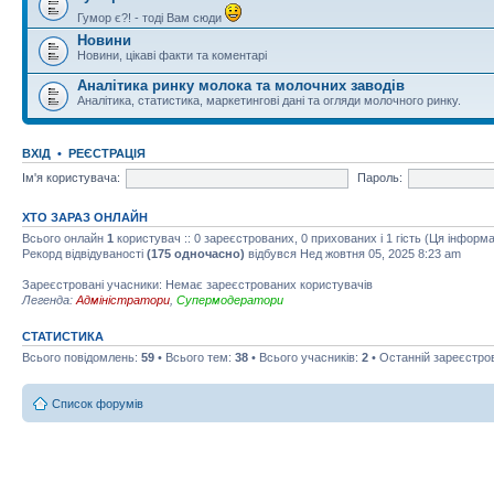
Гумор є?! - тоді Вам сюди
Новини
Новини, цікаві факти та коментарі
Аналітика ринку молока та молочних заводів
Аналітика, статистика, маркетингові дані та огляди молочного ринку.
ВХІД
•
РЕЄСТРАЦІЯ
Ім'я користувача:
Пароль:
ХТО ЗАРАЗ ОНЛАЙН
Всього онлайн
1
користувач :: 0 зареєстрованих, 0 прихованих і 1 гість (Ця інформ
Рекорд відвідуваності
(175 одночасно)
відбувся Нед жовтня 05, 2025 8:23 am
Зареєстровані учасники: Немає зареєстрованих користувачів
Легенда:
Адміністратори
,
Супермодератори
СТАТИСТИКА
Всього повідомлень:
59
• Всього тем:
38
• Всього учасників:
2
• Останній зареєстро
Список форумів