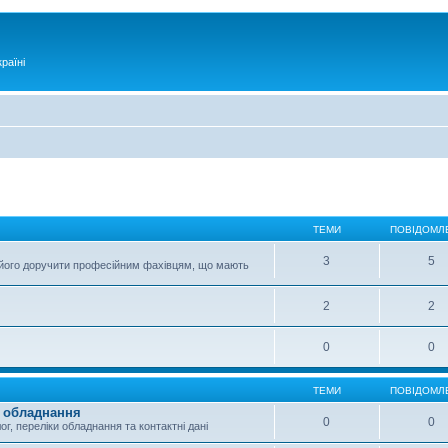
раїні
ТЕМИ
ПОВІДОМЛ
3
5
 його доручити професійним фахівцям, що мають
2
2
0
0
ТЕМИ
ПОВІДОМЛ
о обладнання
0
0
г, переліки обладнання та контактні дані