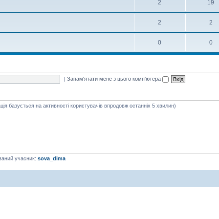
2
19
2
2
0
0
|
Запам'ятати мене з цього комп'ютера
ація базується на активності користувачів впродовж останніх 5 хвилин)
ваний учасник:
sova_dima