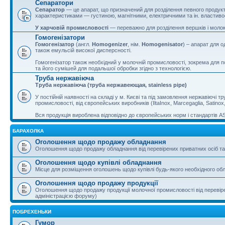
Сепаратори
Сепаратор
— це апарат, що призначений для розділення певного продукту
характеристиками — густиною, магнітними, електричними та ін. властив
У харчовій промисловості
— переважно для розділення вершків і молок
Гомогенізатори
Гомогенізатор
(англ.
Homogenizer
, нім.
Homogenisator
) – апарат для 
також емульсій високої дисперсності.
Гомогенізатор також необхідний у молочній промисловості, зокрема для п
та його сумішей для подальшої обробки згідно з технологією.
Труба нержавіюча
Труба нержавіюча (труба нержавеющая, stainless pipe)
У постійній наявності на складі у м. Києві та під замовлення нержавіючі 
промисловості, від європейських виробників (IltaInox, Marcegaglia, Satinox
Вся продукція вироблена відповідно до європейських норм і стандартів A
БАРАХОЛКА
Оголошення щодо продажу обладнання
Оголошення щодо продажу обладнання від перевірених приватних осіб та
Оголошення щодо купівлі обладнання
Місце для розміщення оголошень щодо купівлі будь-якого необхідного о
Оголошення щодо продажу продукції
Оголошення щодо продажу продукції молочної промисловості від перевіре
адміністрацією форуму)
ПОБРЕХЕНЬКИ
Гумор