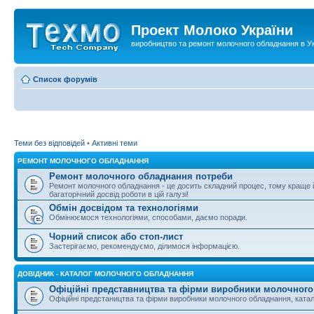
Проект Молоко України
виробництво та ремонт молочного обладнання в Ук
Список форумів
Теми без відповідей
•
Активні теми
РЕМОНТ МОЛОЧНОГО ОБЛАДНАННЯ
Ремонт молочного обладнання потреби
Ремонт молочного обладнання - це досить складний процес, тому краще
багаторічний досвід роботи в цій галузі!
Обмін досвідом та технологіями
Обмінюємося технологіями, способами, даємо поради.
Чорний список або стоп-лист
Застерігаємо, рекомендуємо, ділимося інформацією.
ДОВІДНИК - КАТАЛОГ МОЛОЧНОГО ОБЛАДНАННЯ
Офіційні представництва та фірми виробники молочног
Офіційні предстаництва та фірми виробники молочного обладнання, катало