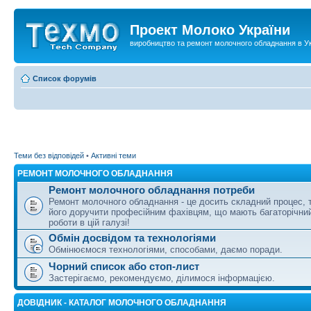
Проект Молоко України
виробництво та ремонт молочного обладнання в Ук
Список форумів
Теми без відповідей
•
Активні теми
РЕМОНТ МОЛОЧНОГО ОБЛАДНАННЯ
Ремонт молочного обладнання потреби
Ремонт молочного обладнання - це досить складний процес,
його доручити професійним фахівцям, що мають багаторічни
роботи в цій галузі!
Обмін досвідом та технологіями
Обмінюємося технологіями, способами, даємо поради.
Чорний список або стоп-лист
Застерігаємо, рекомендуємо, ділимося інформацією.
ДОВІДНИК - КАТАЛОГ МОЛОЧНОГО ОБЛАДНАННЯ