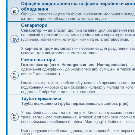
Офіційні представництва та фірми виробники мол
обладнання
Офіційні предстаництва та фірми виробники молочного облад
каталог, переліки обладнання та контактні дані
Сепаратори
Сепаратор
— це апарат, що призначений для розділення пев
на фракції з різними фізичними та хімічними характеристика
густиною, магнітними, електричними та ін. властивостями.
У харчовій промисловості
— переважно для розділення вер
молока, для виготовлення сметани тощо.
Гомогенізатори
Гомогенізатор
(англ.
Homogenizer
, нім.
Homogenisator
) – 
одержання однорідних, дрібнодисперсних сумішей, а також е
високої дисперсності.
Гомогенізатор також необхідний у молочній промисловості, з
подрібнення жирової фази (жирових кульок) у молоці та його
подальшої обробки згідно з технологією.
Труба нержавіюча
Труба нержавіюча (труба нержавеющая, stainless pipe)
У постійній наявності на складі у м. Києві та під замовлення 
труби загального призначення, а також для харчової промисло
європейських виробників (IltaInox, Marcegaglia, Satinox, Tubac
Вся продукція вироблена відповідно до європейських норм і 